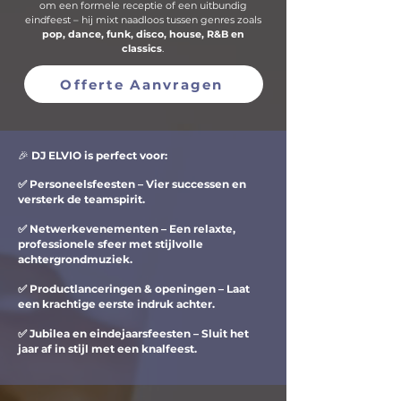
om een formele receptie of een uitbundig
eindfeest – hij mixt naadloos tussen genres zoals
pop, dance, funk, disco, house, R&B en
classics
.​
Offerte Aanvragen
🎉
DJ ELVIO is perfect voor:
✅ Personeelsfeesten – Vier successen en
versterk de teamspirit.
✅ Netwerkevenementen – Een relaxte,
professionele sfeer met stijlvolle
achtergrondmuziek.
✅ Productlanceringen & openingen – Laat
een krachtige eerste indruk achter.
✅ Jubilea en eindejaarsfeesten – Sluit het
jaar af in stijl met een knalfeest.