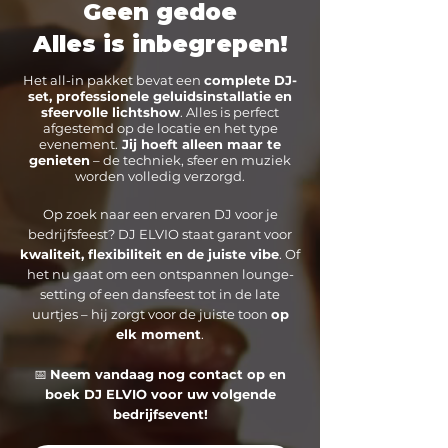
Geen gedoe
Alles is inbegrepen!
Het all-in pakket bevat een
complete DJ-
set, professionele geluidsinstallatie en
sfeervolle lichtshow
. Alles is perfect
afgestemd op de locatie en het type
evenement.
Jij hoeft alleen maar te
genieten
– de techniek, sfeer en muziek
worden volledig verzorgd.
Op zoek naar een ervaren DJ voor je
bedrijfsfeest? DJ ELVIO staat garant voor
kwaliteit, flexibiliteit en de juiste vibe
. Of
het nu gaat om een ontspannen lounge-
setting of een dansfeest tot in de late
uurtjes – hij zorgt voor de juiste toon
op
elk moment
.
📅
Neem vandaag nog contact op en
boek
DJ ELVIO voor uw volgende
bedrijfsevent!