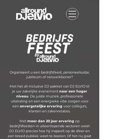
​Organiseert u een bedrijfsfeest, personeelsuitje,
jubileum of netwerkborrel?
Met het all-inclusive DJ-pakket van DJ ELVIO til
je uw zakelijke evenement
naar een hoger
niveau
. De juiste muziek, professionele
uitstraling en een energieke vibe zorgen voor
een
onvergetelijke ervaring
voor collega's,
klanten en zakenrelaties.
Met
meer dan 20 jaar ervaring
op
bedrijfsfeesten in uiteenlopende sectoren weet
DJ ELVIO precies hoe hij inspeelt op de sfeer en
een breed publiek weet te boeien. Of het nu gaat